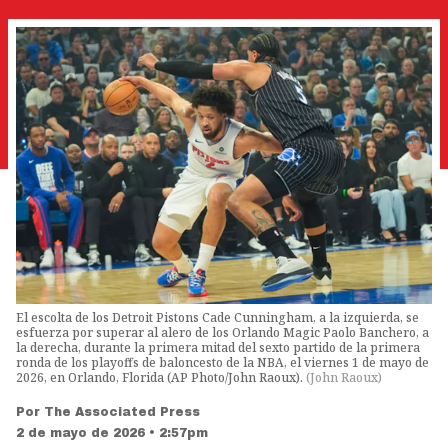
El escolta de los Detroit Pistons Cade Cunningham, a la izquierda, se
esfuerza por superar al alero de los Orlando Magic Paolo Banchero, a
la derecha, durante la primera mitad del sexto partido de la primera
ronda de los playoffs de baloncesto de la NBA, el viernes 1 de mayo de
2026, en Orlando, Florida (AP Photo/John Raoux).
(
John Raoux
)
Por
The Associated Press
2 de mayo de 2026 • 2:57pm