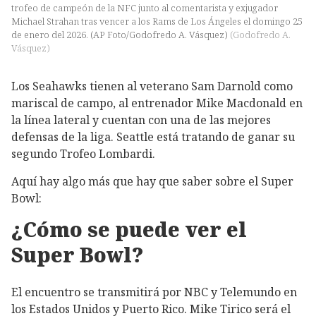
trofeo de campeón de la NFC junto al comentarista y exjugador
Michael Strahan tras vencer a los Rams de Los Ángeles el domingo 25
de enero del 2026. (AP Foto/Godofredo A. Vásquez)
(
Godofredo A.
Vásquez
)
Los Seahawks tienen al veterano Sam Darnold como
mariscal de campo, al entrenador Mike Macdonald en
la línea lateral y cuentan con una de las mejores
defensas de la liga. Seattle está tratando de ganar su
segundo Trofeo Lombardi.
Aquí hay algo más que hay que saber sobre el Super
Bowl:
¿Cómo se puede ver el
Super Bowl?
El encuentro se transmitirá por NBC y Telemundo en
los Estados Unidos y Puerto Rico. Mike Tirico será el