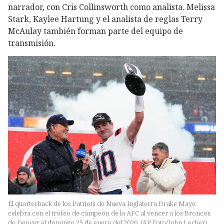
narrador, con Cris Collinsworth como analista. Melissa
Stark, Kaylee Hartung y el analista de reglas Terry
McAulay también forman parte del equipo de
transmisión.
El quarterback de los Patriots de Nueva Inglaterra Drake Maye
celebra con el trofeo de campeón de la AFC al vencer a los Broncos
de Denver el domingo 25 de enero del 2026. (AP Foto/John Locher)