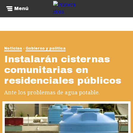
Menú
Noticias
Gobierno y política
Instalarán cisternas
comunitarias en
residenciales públicos
Ante los problemas de agua potable.