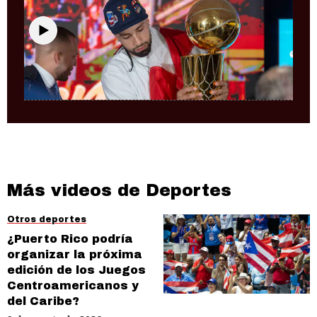
Baloncesto
José Alvarado celebra su campeonato
con los Knicks en suelo boricua
Más videos de Deportes
Otros deportes
¿Puerto Rico podría
organizar la próxima
edición de los Juegos
Centroamericanos y
del Caribe?