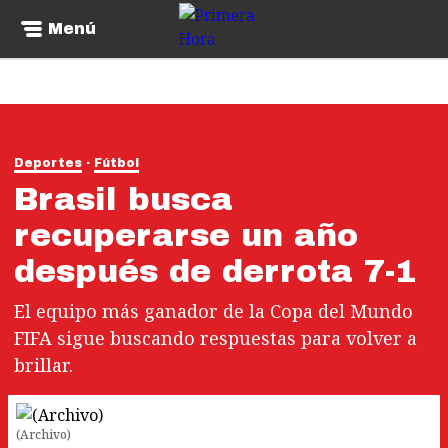
Menú
Deportes
Fútbol
Brasil busca
recuperarse un año
después de derrota 7-1
El equipo más ganador de la Copa del Mundo
FIFA sigue buscando respuestas para volver a
brillar.
(Archivo)