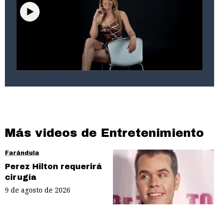
Cultura y teatro
Mónica Pastrana pone fin al Festival de la
Comedia con "Radojka: si te mueres te
mato"
Más videos de Entretenimiento
Farándula
Perez Hilton requerirá
cirugía
9 de agosto de 2026