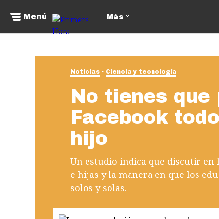
Menú
Más
Noticias
Ciencia y tecnología
No tienes que
Facebook todo
hijo
Un estudio indica que discutir en l
e hijas y la manera en que los edu
solos y solas.