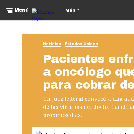
Menú
Más
Noticias
Estados Unidos
Pacientes enfr
a oncólogo qu
para cobrar d
Un juez federal convocó a una aud
de las víctimas del doctor Farid F
próximos días.