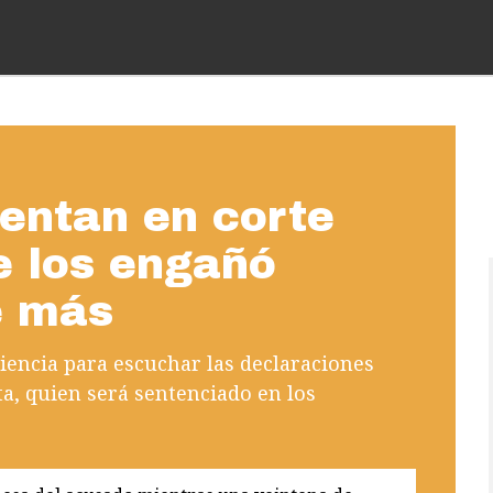
entan en corte
e los engañó
e más
iencia para escuchar las declaraciones
ata, quien será sentenciado en los