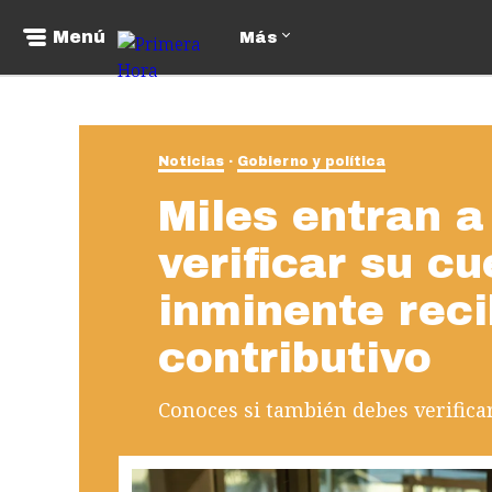
Menú
Más
Noticias
Gobierno y política
Miles entran 
verificar su cu
inminente reci
contributivo
Conoces si también debes verificar