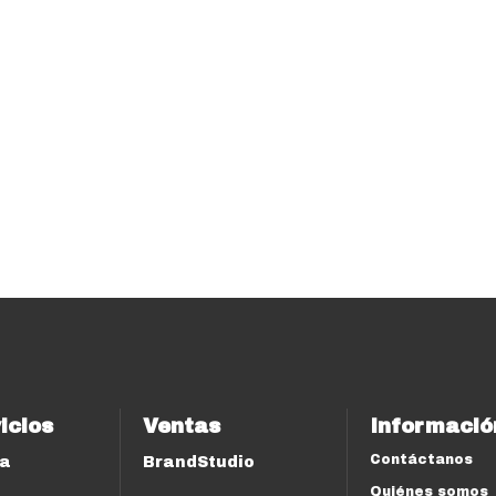
icios
Ventas
Informació
Contáctanos
ía
BrandStudio
Quiénes somos