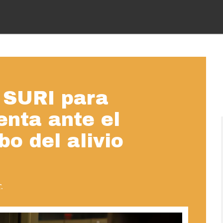
a SURI para
enta ante el
bo del alivio
.