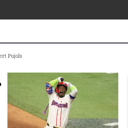
ert Pujols
ó