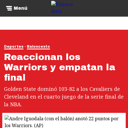
Menú
Deportes
Baloncesto
Reaccionan los
Warriors y empatan la
final
Golden State dominó 103-82 a los Cavaliers de
Cleveland en el cuarto juego de la serie final de
la NBA.