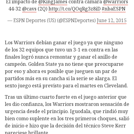
El impacto de
@KingJames
contra cámara
@warriors
44-32
@cavs
(2Q)
http://t.co/QOqRg3z8iD
#nbaESPN
— ESPN Deportes (US) (@ESPNDeportes)
June 12, 2015
Los Warriors debían ganar el juego ya que ninguno
de los 32 equipos que tuvo un 3-1 en contra en las
finales logró nunca remontar y ganar el anillo de
campeón. Golden State ya no tiene que preocuparse
por eso y ahora es posible que jueguen un par de
partidos más en su cancha si la serie se alarga. El
sexto juego está previsto para el martes en Cleveland.
Tras un último cuarto fuerte en el juego anterior que
les dio confianza, los Warriors mostraron sensación de
urgencia desde el principio. Iguodala, que rindió muy
bien como suplente en los tres primeros choques, salió
de inicio e hizo que la decisión del técnico Steve Kerr
pareciese brillante.