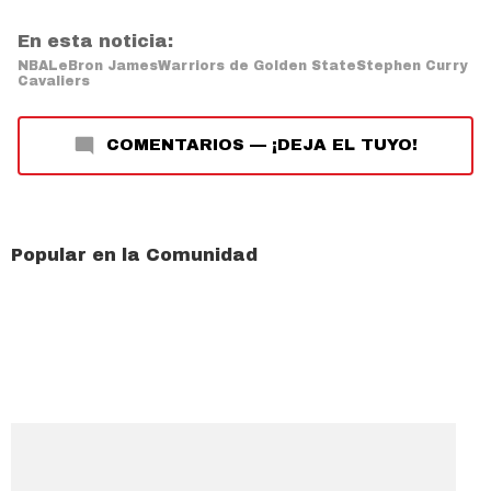
En esta noticia:
NBA
LeBron James
Warriors de Golden State
Stephen Curry
Cavaliers
COMENTARIOS
—
¡DEJA EL TUYO!
Popular en la Comunidad