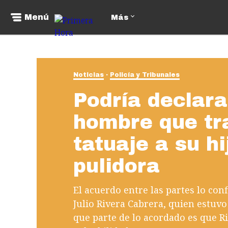
Menú
Más
Noticias
Policía y Tribunales
Podría declara
hombre que tr
tatuaje a su h
pulidora
El acuerdo entre las partes lo con
Julio Rivera Cabrera, quien estuvo
que parte de lo acordado es que R