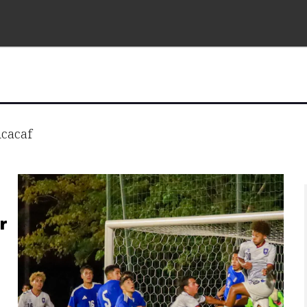
cacaf
r