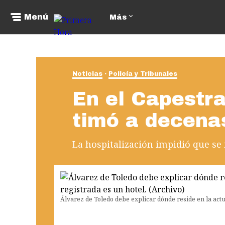
Menú
Más
Noticias
Policía y Tribunales
En el Capestr
timó a decena
La hospitalización impidió que se
Álvarez de Toledo debe explicar dónde reside en la actu