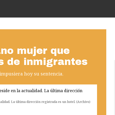
ano mujer que
s de inmigrantes
 impusiera hoy su sentencia.
alidad. La última dirección registrada es un hotel. (Archivo)