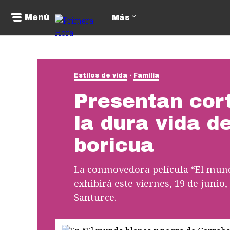
Menú
Más
Estilos de vida
Familia
Presentan cor
la dura vida de
boricua
La conmovedora película “El mund
exhibirá este viernes, 19 de junio
Santurce.