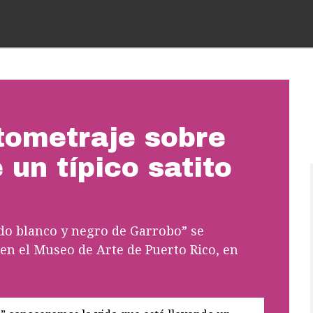
tometraje sobre
 un típico satito
o blanco y negro de Garrobo” se
, en el Museo de Arte de Puerto Rico, en