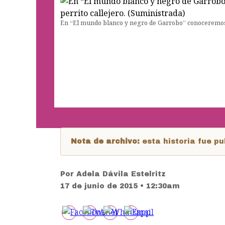
En “El mundo blanco y negro de Garrobo” conoceremos l
Nota de archivo:
esta historia fue 
Por
Adela Dávila Estelritz
17 de junio de 2015 • 12:30am