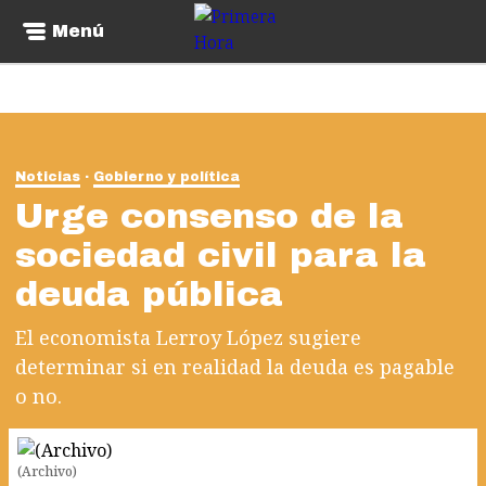
Menú
Noticias
Gobierno y política
Urge consenso de la
sociedad civil para la
deuda pública
El economista Lerroy López sugiere
determinar si en realidad la deuda es pagable
o no.
(Archivo)